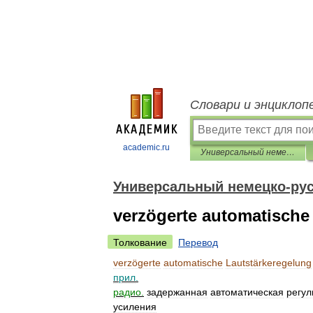
Словари и энциклоп
academic.ru
Универсальный немецко-русский словарь
Универсальный немецко-рус
verzögerte automatische
Толкование
Перевод
verzögerte
automatische
Lautstärkeregelung
прил
.
радио
.
задержанная
автоматическая
регул
усиления