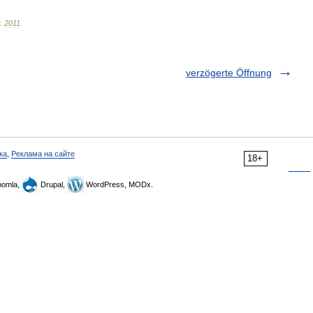
.
2011
.
verzögerte Öffnung
ка
,
Реклама на сайте
18+
omla,
Drupal,
WordPress, MODx.