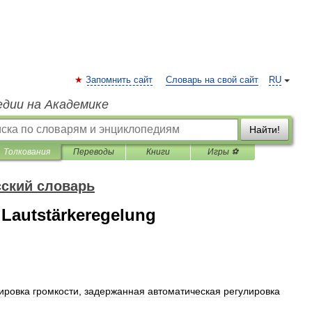
Запомнить сайт
Словарь на свой сайт
RU
едии на Академике
Найти!
Толкования
Переводы
Книги
Игры ⚽
ский словарь
 Lautstärkeregelung
ировка
громкости
,
задержанная
автоматическая
регулировка