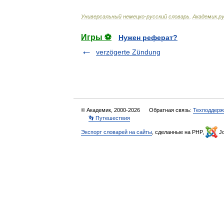
Универсальный
немецко
-
русский
словарь
.
Академик
.
ру
Игры ⚽
Нужен реферат?
verzögerte Zündung
© Академик, 2000-2026
Обратная связь:
Техподдерж
👣 Путешествия
Экспорт словарей на сайты
, сделанные на PHP,
Jo